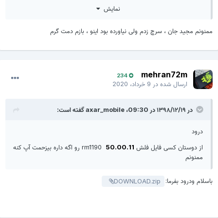
نمایش
ممنونم مجید جان ، سرچ زدم ولی نیاورده بود اینو ، بازم دمت گرم
mehran72m
234
ارسال شده در
9 خرداد، 2020
در ۱۳۹۸/۱۲/۱۹ در 09:30،
axar_mobile
گفته است:
درود
از دوستان کسی فایل فلش
50.00.11
rm1190 رو اگه داره بیزحمت آپ کنه
ممنونم
باسلام ودرود بفرما:
DOWNLOAD.zip