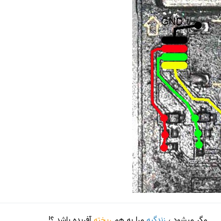
مگر میشود ،
زندگیه
مرا به هم
ریخته
آفریده باشد ؟!