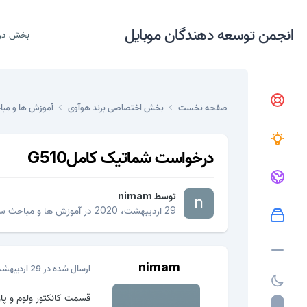
انجمن توسعه دهندگان موبایل
بخش در
صفحه نخست
بخش اختصاصی برند هوآوی
آموزش ها و مب
درخواست شماتیک کاملG510
توسط
nimam
29 اردیبهشت، 2020
در
آموزش ها و مباحث س
nimam
ارسال شده در
29 اردیبهشت، 2020
قسمت کانکتور ولوم و پاو