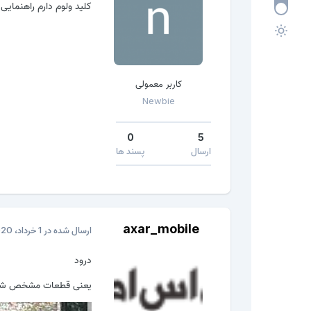
کلید ولوم دارم راهنمایی 
کاربر معمولی
Newbie
0
5
ارسال
پسند ها
axar_mobile
ارسال شده در
1 خرداد، 2020
درود
یعنی قطعات مشخص شده 