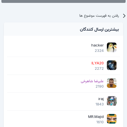
رفتن به فهرست موضوع ها
بیشترین ارسال کنندگان
hacker
2324
ILYA20
2272
علیرضا شاهرخی
2190
iraj
1843
MR.Majid
1610