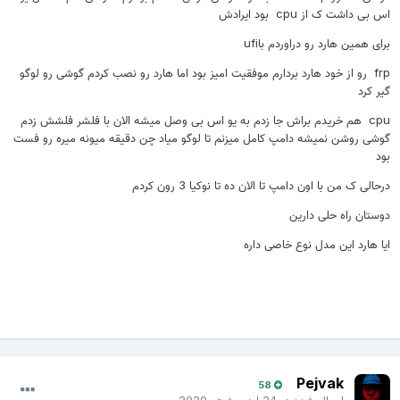
اس بی داشت ک از cpu بود ایرادش
برای همین هارد رو دراوردم باufi
frp رو از خود هارد بردارم موفقیت امیز بود اما هارد رو نصب کردم گوشی رو لوگو
گیر کرد
cpu هم خریدم براش جا زدم به یو اس بی وصل میشه الان با فلشر فلشش زدم
گوشی روشن نمیشه دامپ کامل میزنم تا لوگو میاد چن دقیقه میونه میره رو فست
بود
درحالی ک من با اون دامپ تا الان ده تا نوکیا 3 رون کردم
دوستان راه حلی دارین
ایا هارد این مدل نوع خاصی داره
Pejvak
58