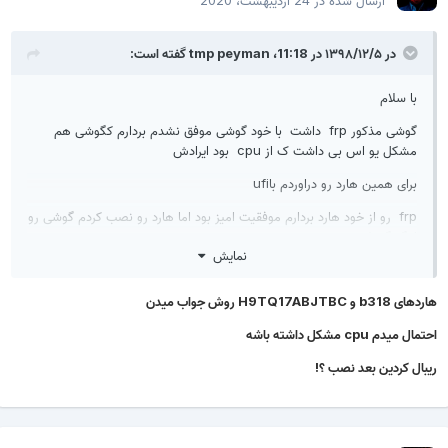
ارسال شده در
24 اردیبهشت، 2020
در ۱۳۹۸/۱۲/۵ در 11:18،
tmp peyman
گفته است:
با سلام
گوشی مذکور frp داشت با خود گوشی موفق نشدم بردارم کگوشی هم
مشکل یو اس بی داشت ک از cpu بود ایرادش
برای همین هارد رو دراوردم باufi
frp رو از خود هارد بردارم موفقیت امیز بود اما هارد رو نصب کردم گوشی رو
لوگو گیر کرد
نمایش
cpu هم خریدم براش جا زدم به یو اس بی وصل میشه الان با فلشر
فلشش زدم گوشی روشن نمیشه دامپ کامل میزنم تا لوگو میاد چن دقیقه
هاردهای b318 و H9TQ17ABJTBC روش جواب میدن
میونه میره رو فست بود
احتمال میدم cpu مشکل داشته باشه
درحالی ک من با اون دامپ تا الان ده تا نوکیا 3 رون کردم
ریبال کردین بعد نصب ؟!
دوستان راه حلی دارین
ایا هارد این مدل نوع خاصی داره