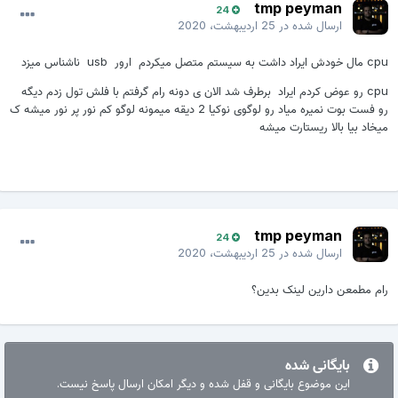
tmp peyman
24
ارسال شده در
25 اردیبهشت، 2020
cpu مال خودش ایراد داشت به سیستم متصل میکردم ارور usb ناشناس میزد
cpu رو عوض کردم ایراد برطرف شد الان ی دونه رام گرفتم با فلش تول زدم دیگه
رو فست بوت نمیره میاد رو لوگوی نوکیا 2 دیقه میمونه لوگو کم نور پر نور میشه ک
میخاد بیا بالا ریستارت میشه
tmp peyman
24
ارسال شده در
25 اردیبهشت، 2020
رام مطمعن دارین لینک بدین؟
بایگانی شده
این موضوع بایگانی و قفل شده و دیگر امکان ارسال پاسخ نیست.