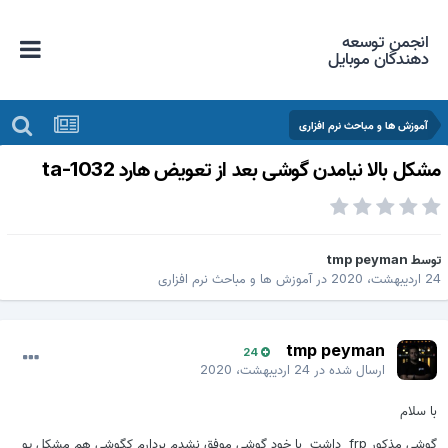
انجمن توسعه
دهندگان موبایل
آموزش ها و مباحث نرم افزاری
شکل بالا نیامدن گوشی بعد از تعویض هارد ta-1032
وسط
tmp peyman
اردیبهشت، 2020
در
آموزش ها و مباحث نرم افزاری
tmp peyman
24
ارسال شده در
24 اردیبهشت، 2020
با سلام
گوشی مذکور frp داشت با خود گوشی موفق نشدم بردارم کگوشی هم مشکل یو