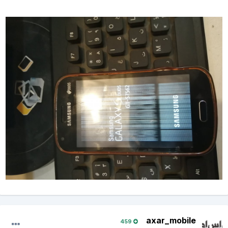
axar_mobile
459