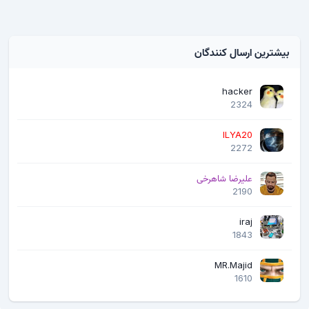
بیشترین ارسال کنندگان
hacker
2324
ILYA20
2272
علیرضا شاهرخی
2190
iraj
1843
MR.Majid
1610