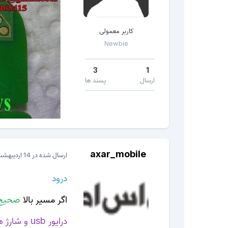
کاربر معمولی
Newbie
3
1
ارسال
پسند ها
axar_mobile
ارسال شده در
14 اردیبهشت، 2020
درود
اگر مسیر بالا
صحیح
درایور usb و شارژ هستش