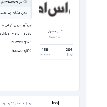
در ۱۳۹۸/۱۱/۲۶ در 07:57،
مدل مشابه چی هست
این آی سی رو گوشی های
کاربر معمولی
lackberry storm9530
Newbie
huawei g525
459
206
huawei g510
ارسال
پسند ها
iraj
ارسال شده در
15 اردیبهشت، 2020