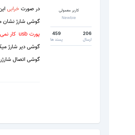
در صورت
خرابی
این
کاربر معمولی
Newbie
گوشی شارژ نشان می
پورت usb کار نمی کند
459
206
ارسال
پسند ها
گوشی دیر شارژ میک
گوشی اتصال شارژر