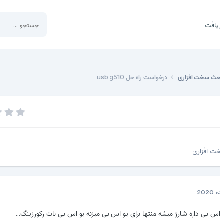
یافت
احث سخت افزاری
درخواست راه حل usb g510
ت افزاری
 بی داره شارژ میشه منتها برای یو اس بی میزنه یو اس بی نات رکورزینگ...