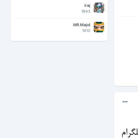
iraj
1843
MR.Majid
1610