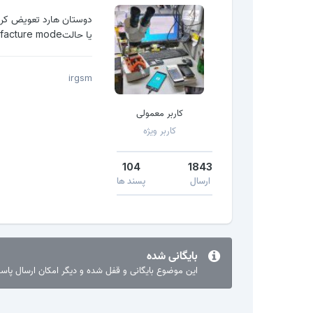
یا حالتmanufacture mode فعال نیست
irgsm
کاربر معمولی
کاربر ویژه
104
1843
ارسال
پسند ها
بایگانی شده
این موضوع بایگانی و قفل شده و دیگر امکان ارسال پا