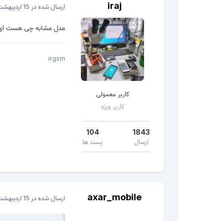
iraj
ارسال شده در
15 اردیبهشت، 2020
مدل مشابه چی هست ای
irgsm
کاربر معمولی
کاربر ویژه
104
1843
ارسال
پسند ها
axar_mobile
ارسال شده در
15 اردیبهشت، 2020