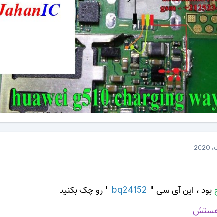
بود ، این آی سی "
bq24152
" رو چک بکنید