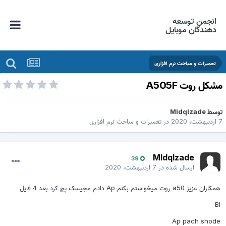
انجمن توسعه
دهندگان موبایل
تعمیرات و مباحث نرم افزاری
شکل روت A505F
وسط
Mldqlzade
دیبهشت، 2020
در
تعمیرات و مباحث نرم افزاری
Mldqlzade
39
ارسال شده در
7 اردیبهشت، 2020
همکاران عزیز a50 روت میخواستم بکنم Ap دادم مجیسک پچ کرد بعد 4 فایل
Bl
Ap pach shode