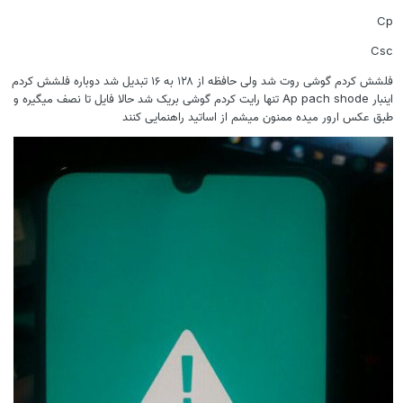
Cp
Csc
فلشش کردم گوشی روت شد ولی حافظه از ۱۲۸ به ۱۶ تبدیل شد دوباره فلشش کردم
اینبار Ap pach shode تنها رایت کردم گوشی بریک شد حالا فایل تا نصف میگیره و
طبق عکس ارور میده ممنون میشم از اساتید راهنمایی کنند