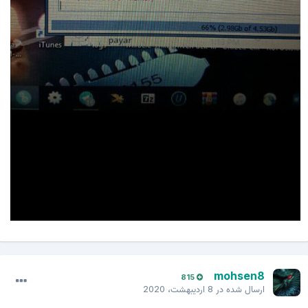
mohsen8
815
ارسال شده در
8 اردیبهشت، 2020