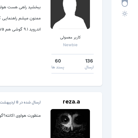
ببخشید راهی هست هواوی
ممنون میشم راهنمایی ک
اندروید ۹.۱ گوشی هم 3nova
کاربر معمولی
Newbie
60
136
ارسال
پسند ها
reza.a
ارسال شده در
8 اردیبهشت، 2020
منظورت هواوی اکانته؟گ