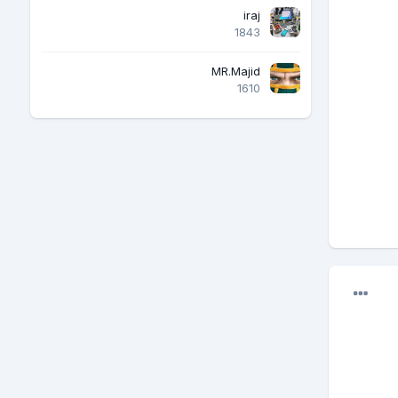
iraj
1843
MR.Majid
1610