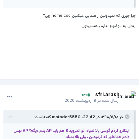
چرا چیزی که نمیدونین راهنمایی میکنین home csc چی؟
ربطی به موضوع نداره راهنماییتون
sfri.arash
121
ارسال شده در
8 اردیبهشت، 2020
در ۱۳۹۸/۱۱/۱۸ در 22:42،
matador5550
گفته است:
اینکارو کردم گوشی بالا نمیاد، تو اندروید 8 هم باید AP بدم دیگه؟ AP بهش
دادم همانطور که فرمودین ، ولی بالا نمیاد