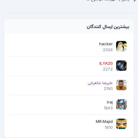
بیشترین ارسال کنندگان
hacker
2324
ILYA20
2272
علیرضا شاهرخی
2190
iraj
1843
MR.Majid
1610