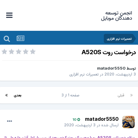
انجمن توسعه
دهندگان موبایل
تعمیرات نرم افزاری
رخواست روت A520S
وسط
matador5550
دیبهشت، 2020
در
تعمیرات نرم افزاری
قبلی
صفحه 1 از 3
بعدی
matador5550
10
ارسال شده در
3 اردیبهشت، 2020
سلام دوستان، A520S رو با مجیسک روت کردم، بعد از ریپیر بار اول آنتن داره ولی تا