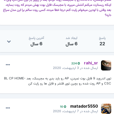
اینکه ریستارت میکنم آنتنش میپره، با مجیسک فایل بوت بهش میدم که روت بسازه،
بعد وقتی با اودین میخوام رایت کنم درجا خطا میده، کسی روت سالم برا این مدل سراغ
داره؟
پاسخ
ایجاد شد
آخرین پاسخ
22
6 سال
6 سال
rahi_sr
224
ارسال شده در
3 اردیبهشت، 2020
توی اندروید 9 فایل بوت نمیدن، AP رو باید بدی به مجیسک، بعد BL CP HOME-
CSC و AP روت شده رو بچین توی فلشر و فایل ها رو رایت کن
matador5550
10
ارسال شده در
7 اردیبهشت، 2020