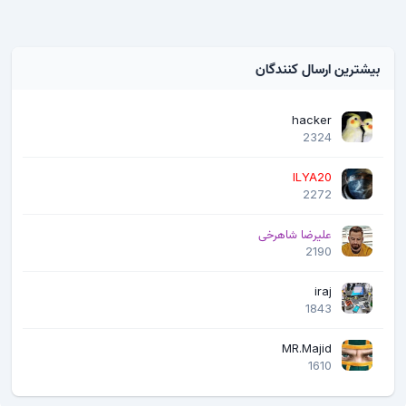
بیشترین ارسال کنندگان
hacker
2324
ILYA20
2272
علیرضا شاهرخی
2190
iraj
1843
MR.Majid
1610