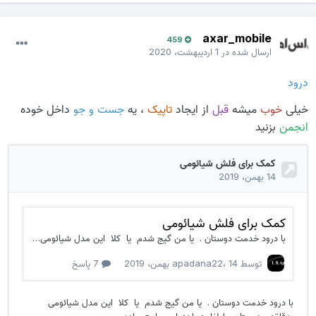
axar_mobile
459
ارسال شده در
1 اردیبهشت، 2020
درود
خیلی
خوب
میشه
قبل
از ایجاد
تاپیک
، یه
جست و جو
داخل خوده
انجمن
بزنید