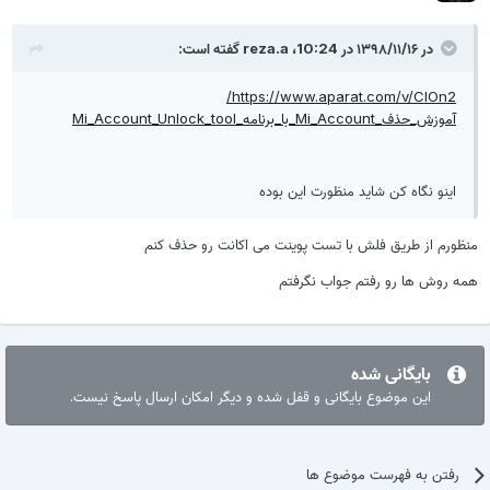
در ۱۳۹۸/۱۱/۱۶ در 10:24،
reza.a
گفته است:
https://www.aparat.com/v/CIOn2/
آموزش_حذف_Mi_Account_با_برنامه_Mi_Account_Unlock_tool
اینو نگاه کن شاید منظورت این بوده
منظورم از طریق فلش با تست پوینت می اکانت رو حذف کنم
همه روش ها رو رفتم جواب نگرفتم
بایگانی شده
این موضوع بایگانی و قفل شده و دیگر امکان ارسال پاسخ نیست.
رفتن به فهرست موضوع ها