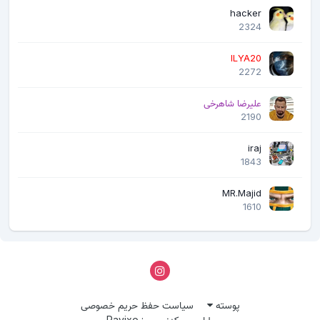
hacker
2324
ILYA20
2272
علیرضا شاهرخی
2190
iraj
1843
MR.Majid
1610
پوسته
سیاست حفظ حریم خصوصی
طراحی و کدنویسی: Ravixo