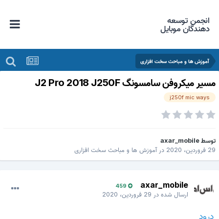
انجمن توسعه
دهندگان موبایل
آموزش ها و مباحث سخت افزاری
سیر میکروفن سامسونگ J2 Pro 2018 J250F
j250f mic ways
وسط
axar_mobile
 فروردین، 2020
در
آموزش ها و مباحث سخت افزاری
axar_mobile
459
ارسال شده در
29 فروردین، 2020
درود