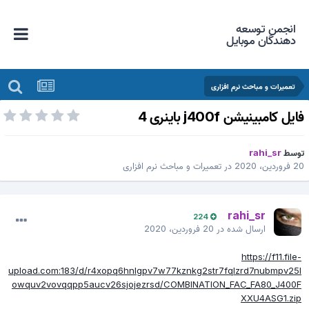
انجمن توسعه
دهندگان موبایل
تعمیرات و مباحث نرم افزاری
ایل کامبینیشن j400f باینری 4
وسط
rahi_sr
 فروردین، 2020
در
تعمیرات و مباحث نرم افزاری
rahi_sr
224
ارسال شده در
20 فروردین، 2020
https://f11.file-
upload.com:183/d/r4xopq6hnlgpv7w77kznkg2str7fqlzrd7nubmpv25l
owquv2vovqqpp5aucv26sjojezrsd/COMBINATION_FAC_FA80_J400F
XXU4ASG1.zip