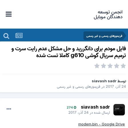
انجمن توسعه
دهندگان موبایل
فریمورهای رسمی و غیر رسمی
ایل مودم برای دانگررید و حل مشکل عدم رایت سرت و
رمیم سریال گوشی g610 کاملا تست شده
وسط
siavash sadr
 آذر، 2017
در
فریمورهای رسمی و غیر رسمی
siavash sadr
274
ارسال شده در
24 آذر، 2017
modem.bin - Google Drive