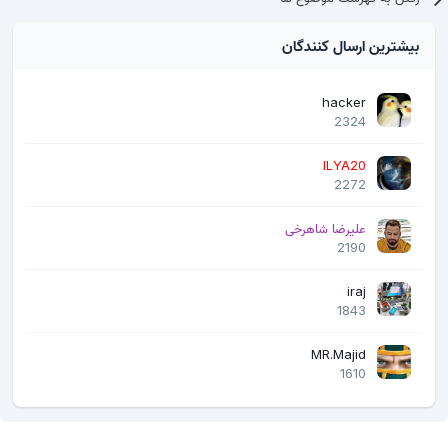
بیشترین ارسال کنندگان
hacker
2324
ILYA20
2272
علیرضا شاهرخی
2190
iraj
1843
MR.Majid
1610