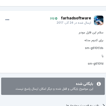
farhadsoftware
312
ارسال شده در
24 آذر، 2017
سلام این فایل مودم
برای کدوم مدله
sm-g610f/ds
یا
sm-g610fd
بایگانی شده
این موضوع بایگانی و قفل شده و دیگر امکان ارسال پاسخ نیست.
رفتن به فهرست موضوع ها