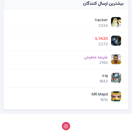
بیشترین ارسال کنندگان
hacker
2324
ILYA20
2272
علیرضا شاهرخی
2190
iraj
1843
MR.Majid
1610