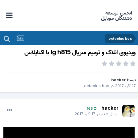
انجمن توسعه
دهندگان موبایل
octoplus box
یدیوی انلاک و ترمیم سریال lg h815 با اکتاپلاس
وسط
hacker
 آذر، 2017
در
octoplus box
hacker
165
ارسال شده در
17 آذر، 2017