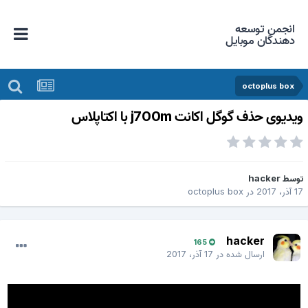
انجمن توسعه
دهندگان موبایل
octoplus box
یدیوی حذف گوگل اکانت j700m با اکتاپلاس
وسط
hacker
 آذر، 2017
در
octoplus box
hacker
165
ارسال شده در
17 آذر، 2017