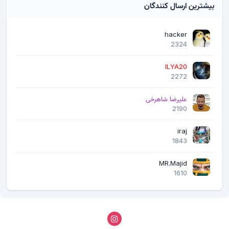
بیشترین ارسال کنندگان
hacker
2324
ILYA20
2272
علیرضا شاهرخی
2190
iraj
1843
MR.Majid
1610