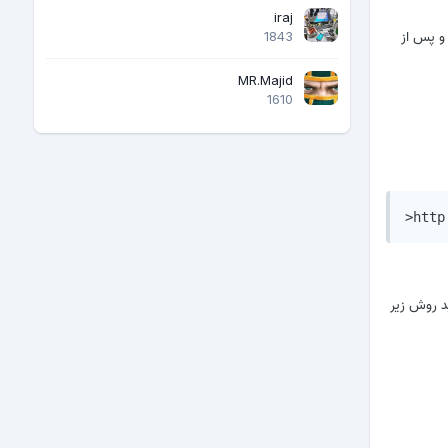
iraj
ستخراج آن را ندارد و پس از
1843
MR.Majid
1610
>http
ید روش زیر