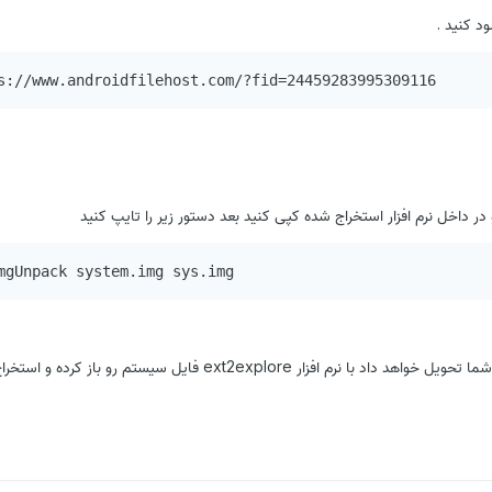
لود کنید .
s://www.androidfilehost.com/?fid=24459283995309116
داخل نرم افزار استخراج شده کپی کنید بعد دستور زیر را تایپ کنید
mgUnpack system.img sys.img