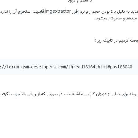
در برخی رامهای اندروید جدید به دلیل بالا بودن حجم رام نرم افزار imgextractor قابلیت ا
ا میدهد و خاموش میشود.
حث کردیم در تایپک زیر :
://forum.gsm-developers.com/thread16164.html#post63040
ربوطه برای خیلی از عزیزان کارآیی نداشته خب در صورتی که از روش بالا جواب نگرفت