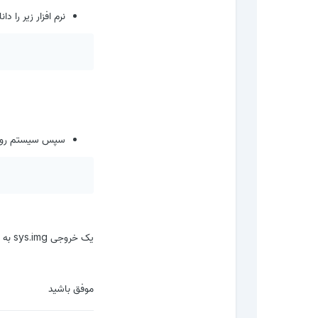
نرم افزار زیر را دان
سپس سیستم رو در 
یک خروجی sys.img به شما تحویل خواهد داد با نرم افزار ext2explore فایل سیستم رو باز کرده و استخراج کنید
موفق باشید