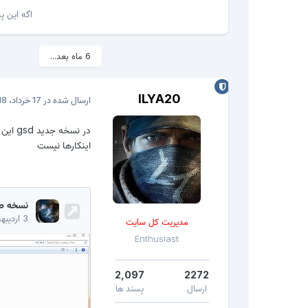
اگه این 
6 ماه بعد...
ILYA20
ارسال شده در
17 خرداد، 2018
اینکارها نیست
مدیریت کل سایت
Enthusiast
2,097
2272
ارسال
پسند ها