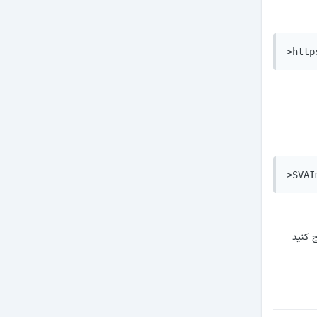
>http
>SVAI