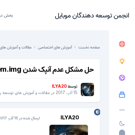
انجمن توسعه دهندگان موبایل
بخش در
صفحه نخست
آموزش های اختصاصی
مقالات و آموزش های 
حل مشکل عدم آنپک شدن system.img در نسخه های اندروید جدید
توسط
ILYA20
15 آذر، 2017
در
مقالات و آموزش های توسعه رام
ILYA20
ارسال شده در
15 آذر، 2017