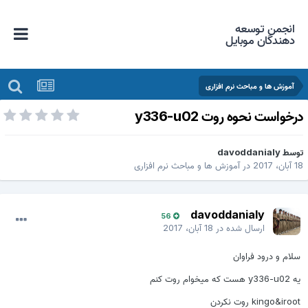
انجمن توسعه
دهندگان موبایل
آموزش ها و مباحث نرم افزاری
رخواست نحوه روت y336-u02
وسط
davoddanialy
 آبان، 2017
در
آموزش ها و مباحث نرم افزاری
davoddanialy
56
ارسال شده در
18 آبان، 2017
سلام و درود فراوان
یه y336-u02 هست که میخوام روت کنم
kingo&iroot روت نکردن