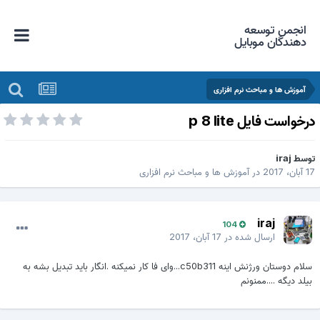
انجمن توسعه
دهندگان موبایل
آموزش ها و مباحث نرم افزاری
رخواست فایل p 8 lite
وسط
iraj
 آبان، 2017
در
آموزش ها و مباحث نرم افزاری
iraj
104
ارسال شده در
17 آبان، 2017
سلام دوستان ورژنش اینه c50b311...وای فا کار نمیکنه .انگار باید تبدیل بشه به
بیلد دیگه ....ممنونم