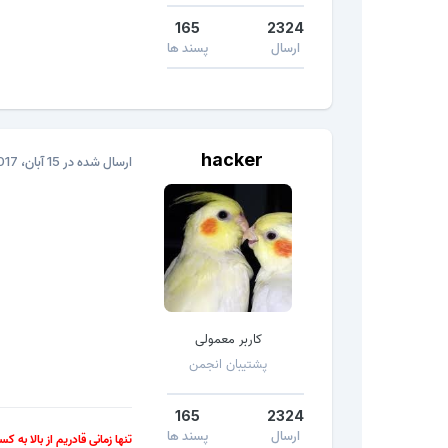
165
2324
ارسال
پسند ها
hacker
ارسال شده در
15 آبان، 2017
کاربر معمولی
پشتیبان انجمن
165
2324
ارسال
پسند ها
تنها زمانی قادریم از بالا به ک