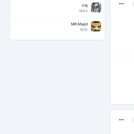
iraj
1843
MR.Majid
1610