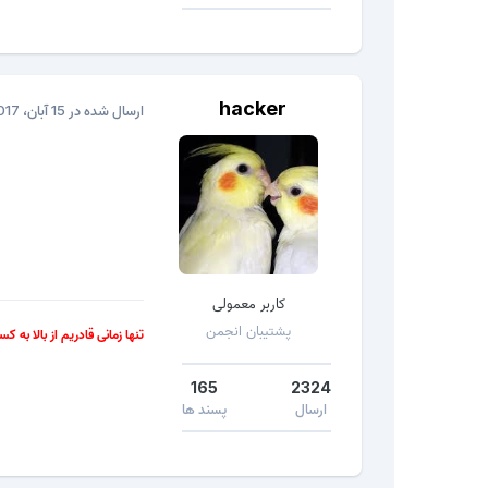
hacker
ارسال شده در
15 آبان، 2017
کاربر معمولی
پشتیبان انجمن
تنها زمانی قادریم از بالا به ک
165
2324
ارسال
پسند ها