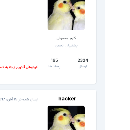
کاربر معمولی
پشتیبان انجمن
165
2324
ارسال
پسند ها
تنها زمانی قادریم از بالا به ک
hacker
ارسال شده در
15 آبان، 2017