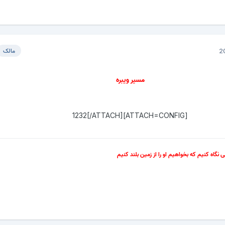
مالک
مسیر ویبره
[ATTACH=CONFIG]1232[/ATTACH]
سی نگاه کنیم که بخواهیم او را از زمین بلند کنیم