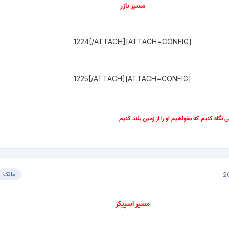
مسیر بازر
[ATTACH=CONFIG]1224[/ATTACH]
[ATTACH=CONFIG]1225[/ATTACH]
سی نگاه کنیم که بخواهیم او را از زمین بلند کنیم
مالک
مسیر اسپیکر