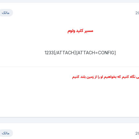
مالک
مسیر کلید ولوم
[ATTACH=CONFIG]1233[/ATTACH]
سی نگاه کنیم که بخواهیم او را از زمین بلند کنیم
مالک