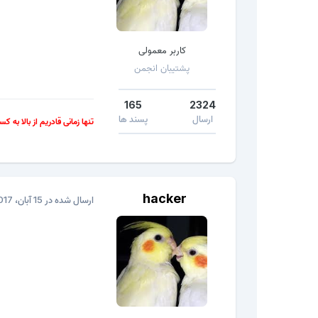
کاربر معمولی
پشتیبان انجمن
165
2324
ارسال
پسند ها
تنها زمانی قادریم از بالا به ک
hacker
ارسال شده در
15 آبان، 2017