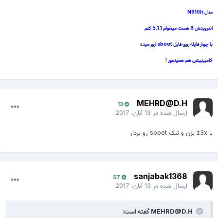
مدل N910h
اندرویدش 6 هست میخوام 5.1.1 کنم
با چهار فایله روی فایل sboot ارور میده
کامبینیشن هم همینطور !
MEHRD@D.H
13
ارسال شده در
13 آبان، 2017
با z3x بزن و تیک sboot رو بردار
sanjabak1368
57
ارسال شده در
13 آبان، 2017
MEHRD@D.H گفته است: