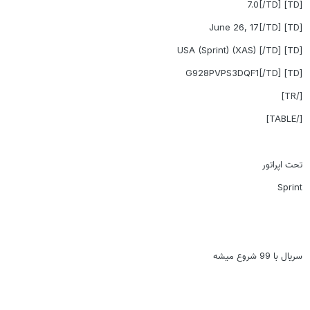
[TD] 7.0[/TD]
[TD] June 26, 17[/TD]
[TD] USA (Sprint) (XAS) [/TD]
[TD] G928PVPS3DQF1[/TD]
[/TR]
[/TABLE]
تحت اپراتور
Sprint
سریال با 99 شروع میشه