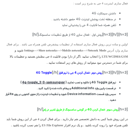
فعال سازی اینترنت 4 جی به شرح زیر است :
داشتن سیمکارت 4G
در منطقه تخت پوشش اینترنت 4G حضور داشته باشید .
تلفن همراه شما قابلیت 4 جی را پشتیبانی نماید
[/h]
[h=3][/h][h=3]
روش اول : فعال سازی 4G از طریق تنظیمات سامسونگ
اولین و ساده ترین روش فعال سازی استفاده از تنظیمات پیشفرض تلفن همراه می باشد . برای فعال
سازی وارد آدرس
Settings—>More networks—>Mobile networks—>Network Mode شوید و
LTE/WCDMA/GSM را انتخاب نمایید .
اگر از دارا بودن قابلیت 4 جی مطمئن هستید و تنظیمات بالا
برای شما در دسترس نبود میتوانید از روش های زیر استفاده نمایید .
[/h]
[h=3][/h][h=3]
روش دوم : فعال کردن 4 جی با نرم افزار 4G Toggle
نرم افزار 4G Toggle را دانلود و نصب نمایید (
4g-toggle_3-0-samsungyar
)
در قسمت پایین وارد
Additional Info
و پیغام داده شده را تایید کنید .
سپس وارد قسمت
Device information
شوید و تنظیمات اینترنت را از منوی کشویی بر روی lte قرار
دهید .
[/h]
[h=3]
روش سوم : فعال کردن 4G در گوشی سامسونگ از طریق تغییر در رام
در این روش شما کمی به دانش تخصصی هم نیاز دارید . برای فعال کردن 4 جی از این روش شما باید
تلفن همراه خود را روت کرده باشید . و یک نرم افزار ES File Explorer را هم نصب کرده باشید .