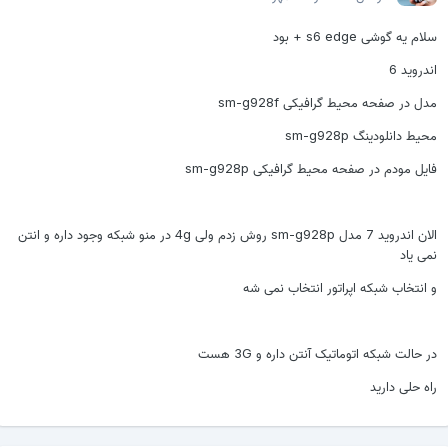
سلام یه گوشی s6 edge + بود
اندروید 6
مدل در صفحه محیط گرافیکی sm-g928f
محیط دانلودینگ sm-g928p
فایل مودم در صفحه محیط گرافیکی sm-g928p
الان اندروید 7 مدل sm-g928p روش زدم ولی 4g در منو شبکه وجود داره و انتن
نمی یاد
و انتخاب شبکه اپراتور انتخاب نمی شه
در حالت شبکه اتوماتیک آنتن داره و 3G هست
راه حلی دارید