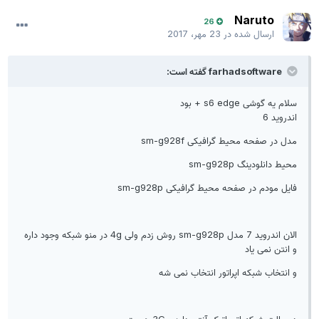
Naruto
26
ارسال شده در
23 مهر، 2017
farhadsoftware گفته است:
سلام یه گوشی s6 edge + بود
اندروید 6
مدل در صفحه محیط گرافیکی sm-g928f
محیط دانلودینگ sm-g928p
فایل مودم در صفحه محیط گرافیکی sm-g928p
الان اندروید 7 مدل sm-g928p روش زدم ولی 4g در منو شبکه وجود داره
و انتن نمی یاد
و انتخاب شبکه اپراتور انتخاب نمی شه