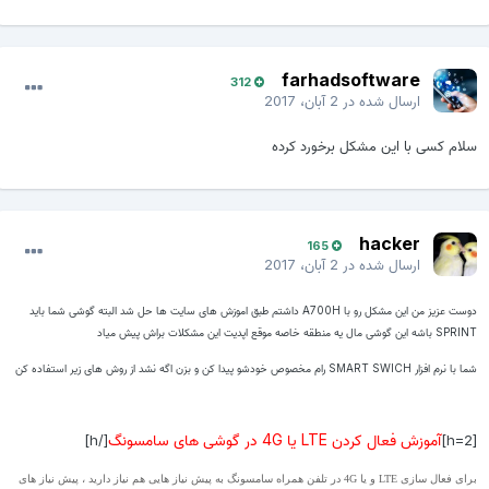
farhadsoftware
312
ارسال شده در
2 آبان، 2017
سلام کسی با این مشکل برخورد کرده
hacker
165
ارسال شده در
2 آبان، 2017
دوست عزیز من این مشکل رو با A700H داشتم طبق اموزش های سایت ها حل شد البته گوشی شما باید
SPRINT باشه این گوشی مال یه منطقه خاصه موقع اپدیت این مشکلات براش پیش میاد
شما با نرم افزار SMART SWICH رام مخصوص خودشو پیدا کن و بزن اگه نشد از روش های زیر استفاده کن
آموزش فعال کردن LTE یا 4G در گوشی های سامسونگ
[/h]
[h=2]
برای فعال سازی LTE و یا 4G در تلفن همراه سامسونگ به پیش نیاز هایی هم نیاز دارید ، پیش نیاز های