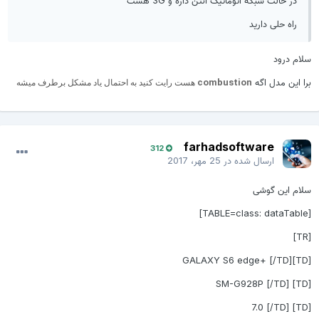
در حالت شبکه اتوماتیک آنتن داره و 3G هست
راه حلی دارید
سلام درود
برا این مدل اگه
combustion
هست رایت کنید به احتمال یاد مشکل برطرف میشه
farhadsoftware
312
ارسال شده در
25 مهر، 2017
سلام این گوشی
[TABLE=class: dataTable]
[TR]
[TD]GALAXY S6 edge+ [/TD]
[TD] SM-G928P [/TD]
[TD] 7.0 [/TD]