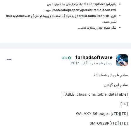
با نرم افزار ES File Explorer یا نرم افزار های مشابه وارد آدرس
Root/data/property/persist.radio.lteon.xml شوید .
فایل persist.radio.lteon.xml را باز کرده ( با استفاده از ویرایشگر متن ) و کلمه false را به true
تغییر دهید .
تلفن همراه خود را ریستارت کنید …
farhadsoftware
312
ارسال شده در
3 آبان، 2017
سلام با روش شما نشد
سلام این گوشی
[TABLE=class: cms_table_dataTable]
[TR]
[TD]GALAXY S6 edge+[/TD]
[TD] SM-G928P[/TD]