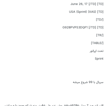
[TD] June 26, 17 [/TD]
[TD] USA (Sprint) (XAS)
[/TD]
[TD] G928PVPS3DQF1 [/TD]
[/TR]
[/TABLE]
تحت اپراتور
Sprint
سریال با 99 شروع میشه
الان اندروید 7 مدل sm-g928p روش زدم ولی 4g در منو شبکه وجود داره و انتن