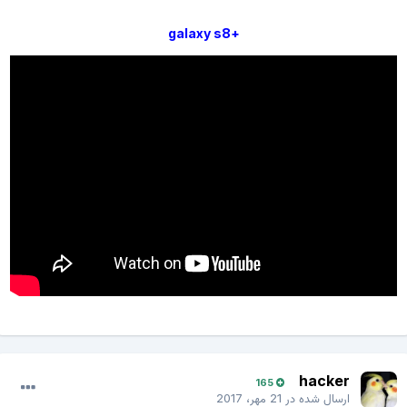
+galaxy s8
hacker
165
ارسال شده در
21 مهر، 2017