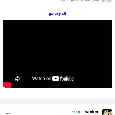
galaxy s6
hacker
165