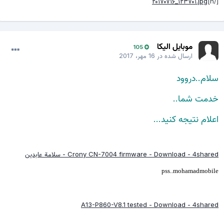
۲۰۱۷۰۷۱۶_۱۲۳۷۰۱.jpg
[/h]
موبایل الیکا
105
ارسال شده در
16 مهر، 2017
سلام..دروود
خدمت شما..
اعلام نتیجه کنید...
Crony CN-7004 firmware - Download - 4shared - سلامة عابدين
pss..mohamadmobile
A13-P860-V8.1 tested - Download - 4shared