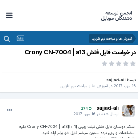
انجمن توسعه
دهندگان موبایل
آموزش ها و مباحث نرم افزاری
ر خواست فایل فلش Crony CN-7004 | a13
وسط
sajjad-ali
 مهر، 2017
در
آموزش ها و مباحث نرم افزاری
sajjad-ali
274
ارسال شده در
16 مهر، 2017
سلام دوستان فایل فلش تبلت چینی [h=1]Crony CN-7004 | a13 بقیه
مشخصات و روی برده ممنون میشم فایل شو برام اپلد کنید.