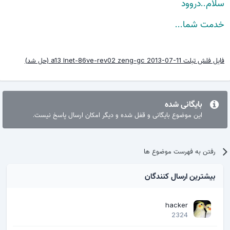
سلام..دروود
خدمت شما...
فایل فلش تبلت a13 Inet-86ve-rev02 zeng-gc 2013-07-11 (حل شد)
بایگانی شده
این موضوع بایگانی و قفل شده و دیگر امکان ارسال پاسخ نیست.
رفتن به فهرست موضوع ها
بیشترین ارسال کنندگان
hacker
2324