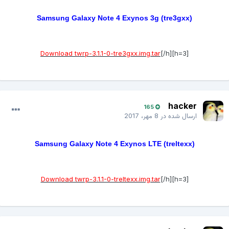
Samsung Galaxy Note 4 Exynos 3g (tre3gxx)
Download twrp-3.1.1-0-tre3gxx.img.tar
[/h]
[h=3]
hacker
165
ارسال شده در
8 مهر، 2017
Samsung Galaxy Note 4 Exynos LTE (treltexx)
Download twrp-3.1.1-0-treltexx.img.tar
[/h]
[h=3]