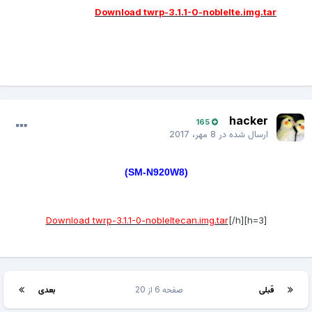
Download twrp-3.1.1-0-noblelte.img.tar
hacker
165
ارسال شده در
8 مهر، 2017
(SM-N920W8)
Download twrp-3.1.1-0-nobleltecan.img.tar
[/h]
[h=3]
قبلی
صفحه 6 از 20
بعدی