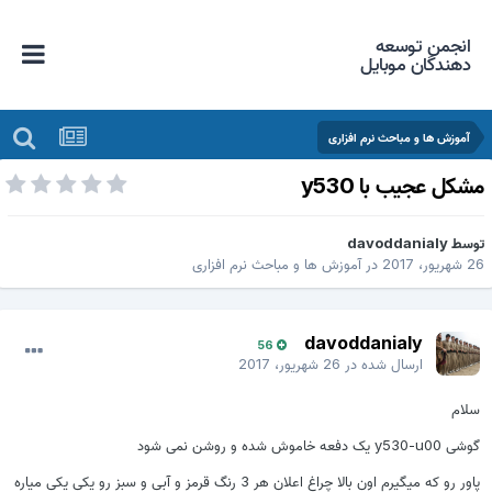
انجمن توسعه
دهندگان موبایل
آموزش ها و مباحث نرم افزاری
شکل عجیب با y530
وسط
davoddanialy
یور، 2017
در
آموزش ها و مباحث نرم افزاری
davoddanialy
56
ارسال شده در
26 شهریور، 2017
لام
ی y530-u00 یک دفعه خاموش شده و روشن نمی شود
پاور رو که میگیرم اون بالا چراغ اعلان هر 3 رنگ قرمز و آبی و سبز رو یکی یکی میاره