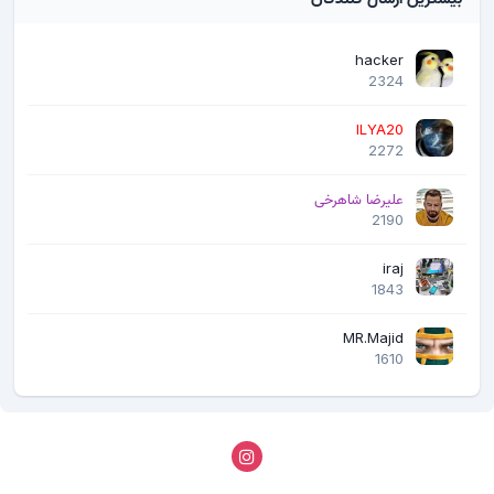
hacker
2324
ILYA20
2272
علیرضا شاهرخی
2190
iraj
1843
MR.Majid
1610