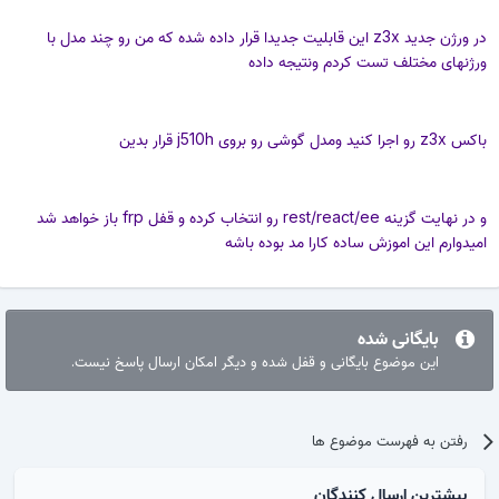
در ورژن جدید z3x این قابلیت جدیدا قرار داده شده که من رو چند مدل با
ورژنهای مختلف تست کردم ونتیجه داده
باکس z3x رو اجرا کنید ومدل گوشی رو بروی j510h قرار بدین
و در نهایت گزینه rest/react/ee رو انتخاب کرده و قفل frp باز خواهد شد
امیدوارم این اموزش ساده کارا مد بوده باشه
بایگانی شده
این موضوع بایگانی و قفل شده و دیگر امکان ارسال پاسخ نیست.
رفتن به فهرست موضوع ها
بیشترین ارسال کنندگان