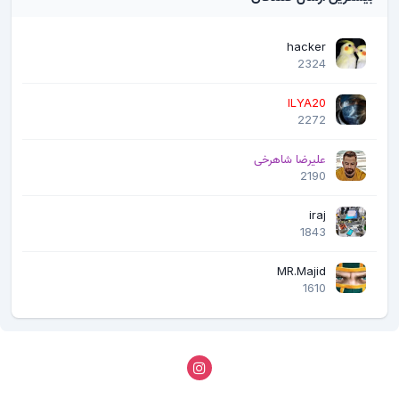
hacker
2324
ILYA20
2272
علیرضا شاهرخی
2190
iraj
1843
MR.Majid
1610