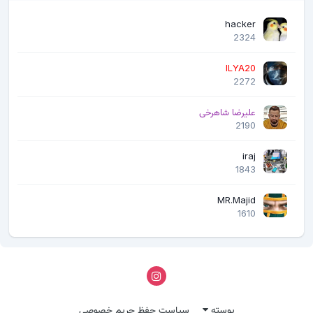
hacker
2324
ILYA20
2272
علیرضا شاهرخی
2190
iraj
1843
MR.Majid
1610
پوسته
سیاست حفظ حریم خصوصی