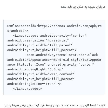
در پایان نتیجه به شکل زیر باید باشد
>xmlns:android="http://schemas.android.com/apk/re
s/android">

   <LinearLayout android:gravity="center" 
android:orientation="horizontal" 
android:layout_width="fill_parent" 
android:layout_height="fill_parent">

          <com.android.systemui.statusbar.Clock 
android:textAppearance="@android:style/TextAppear
ance.StatusBar.Icon" android:gravity="center" 
android:paddingRight="6.0dip" 
android:layout_width="wrap_content" 
android:layout_height="fill_parent" 
android:singleLine="true" />

   </LinearLayout>
خوب تا اینجا کارمان با ساعت تمام شد و در وسط قرار گرفت ولی برخی چیزها را نیز