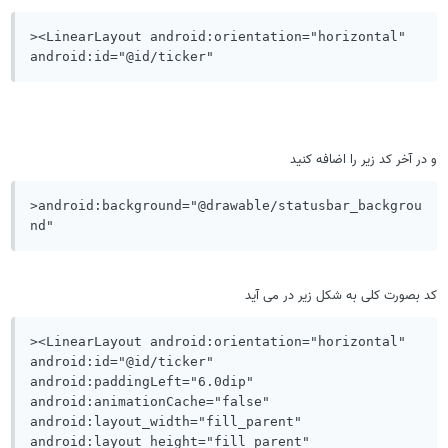
><LinearLayout android:orientation="horizontal" 
android:id="@id/ticker"
و در آخر کد زیر را اضافه کنید
>android:background="@drawable/statusbar_backgrou
nd"
کد بصورت کلی به شکل زیر در می آید
><LinearLayout android:orientation="horizontal" 
android:id="@id/ticker" 
android:paddingLeft="6.0dip" 
android:animationCache="false" 
android:layout_width="fill_parent" 
android:layout_height="fill_parent" 