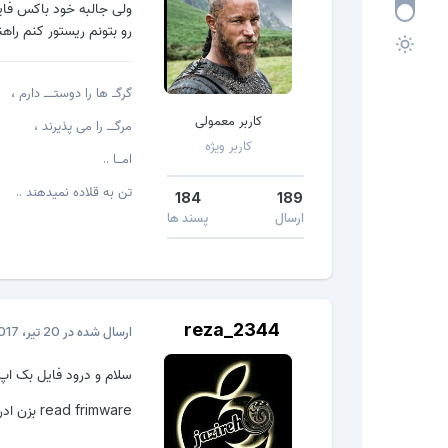
ولی جالبه خود باکس فای
رو بتونم ریستور کنم راه
گرگــ ها را دوستـــــ دارم ،
کاربر معمولی
مرگــــ را می پذیرند ،
کاربر ویژه
امـــا ..
تن به قلاده نمیدهند ..
184
189
ارسال
پسند ها
reza_2344
ارسال شده در
20 تیر، 2017
سلام و درود فایل بک اپ باید با پسوند oct باشه من چندین 
read frimware بزن ادرس محل ذخیره دسکتاپ بزار اشتباه نشه موفق باشی