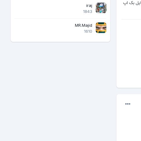
ایل بک اپ
iraj
1843
MR.Majid
1610