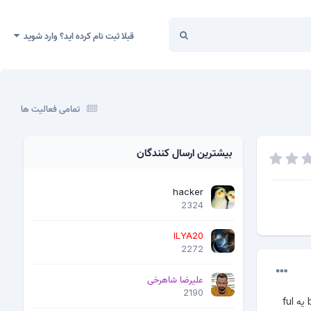
قبلا ثبت نام کرده اید؟ وارد شوید
تمامی فعالیت ها
بیشترین ارسال کنندگان
hacker
2324
ILYA20
2272
علیرضا شاهرخی
2190
سلام دوستان.یه ال جی k10 k420ds با اختاپوس بک اپ از رام گرفتم .فایل بک اپ به دو صورت میده یا bin یه ful