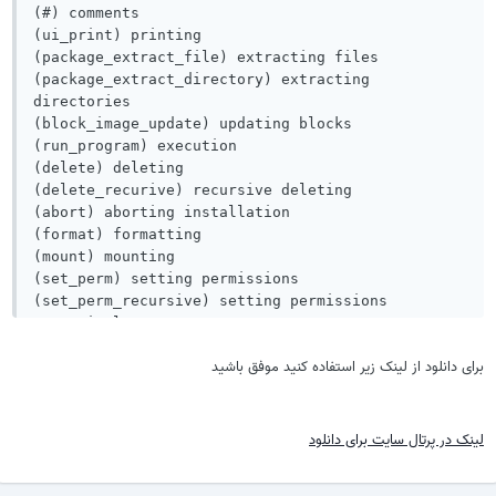
(#) comments

(ui_print) printing

(package_extract_file) extracting files

(package_extract_directory) extracting 
directories

(block_image_update) updating blocks

(run_program) execution

(delete) deleting

(delete_recurive) recursive deleting

(abort) aborting installation

(format) formatting

(mount) mounting

(set_perm) setting permissions

(set_perm_recursive) setting permissions 
recursively

(set_metadata) setting metadata

برای دانلود از لینک زیر استفاده کنید موفق باشید
(set_metadata_recursive) setting metadata 
recursively

(symlink) symlinking

(show_progress) showing progress

لینک در پرتال سایت برای دانلود
Supported error output -
