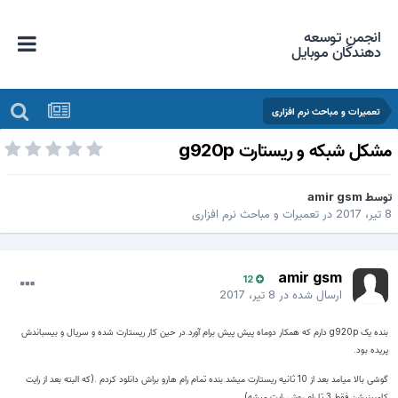
انجمن توسعه
دهندگان موبایل
تعمیرات و مباحث نرم افزاری
شکل شبکه و ریستارت g920p
وسط
amir gsm
20
در
تعمیرات و مباحث نرم افزاری
amir gsm
12
ارسال شده در
8 تیر، 2017
بنده یک g920p دارم که همکار دوماه پیش پیش برام آورد.در حین کار ریستارت شده و سریال و بیسباندش
ریده بود.
گوشی بالا میامد بعد از 10 ثانیه ریستارت میشد.بنده تمام رام هارو براش دانلود کردم .(که البته بعد از رایت
مبینیشن فقط 3 تا رام روش رایت میشه)