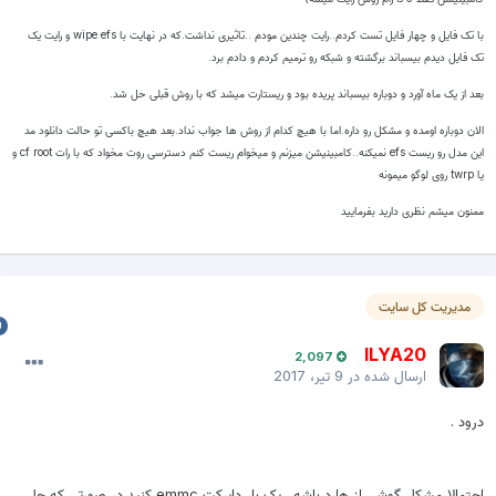
با تک فایل و چهار فایل تست کردم..رایت چندین مودم ..تاثیری نداشت.که در نهایت با wipe efs و رایت یک
ک فایل دیدم بیسباند برگشته و شبکه رو ترمیم کردم و دادم برد.
عد از یک ماه آورد و دوباره بیسباند پریده بود و ریستارت میشد که با روش قبلی حل شد.
لان دوباره اومده و مشکل رو داره.اما با هیچ کدام از روش ها جواب نداد.بعد هیچ باکسی تو حالت دانلود مد
این مدل رو ریست efs نمیکنه..کامبینیشن میزنم و میخوام ریست کنم دسترسی روت مخواد که با رات cf root و
t روی لوگو میمونه
منون میشم نظری دارید بفرمایید
مدیریت کل سایت
ILYA20
2,097
ارسال شده در
9 تیر، 2017
رود .
احتمالا مشکل گوشی از هارد باشه . یک بار دایرکت emmc کنید در صورتی که حل