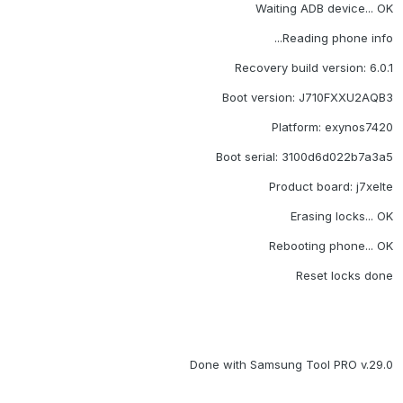
Waiting ADB device... OK
Reading phone info...
Recovery build version: 6.0.1
Boot version: J710FXXU2AQB3
Platform: exynos7420
Boot serial: 3100d6d022b7a3a5
Product board: j7xelte
Erasing locks... OK
Rebooting phone... OK
Reset locks done
Done with Samsung Tool PRO v.29.0