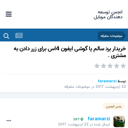
انجمن توسعه
دهندگان موبایل
موضوعات متفرقه
خریدار برد سالم یا گوشی ایفون 4اس برای زرر دادن به
شتری .
وسط
faramarzi
اردیبهشت، 2017
در
موضوعات متفرقه
مدیر انجمن
faramarzi
297
ارسال شده در
22 اردیبهشت، 2017