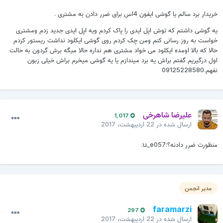
خریدار برد سالم یا گوشی ایفون 4اس برای ضرر دادن به مشتری .
یه گوشی داشتم که توش اپل ایدی را پاک کردم ویه اپل ایدی جدید زدم ومشتری
خواست به روز رسانی کنم ومن چک کردم روی گوشی ایکلود نداشت ریستور کردم
حالا که بالا اومده ایکلود می خواد مشتری هم نداره حالا میگه برش گردون به حالت
اول درگیریم گفتم براش یه برد میندازم یا یه گوشی میخرم براش خیلی زبون
نفهم.09125228580
علیرضا شاهرخی
1,017
ارسال شده در
22 اردیبهشت، 2017
منظورت ضرر دادنه؟:u_e057:
مدیر انجمن
faramarzi
297
ارسال شده در
22 اردیبهشت، 2017