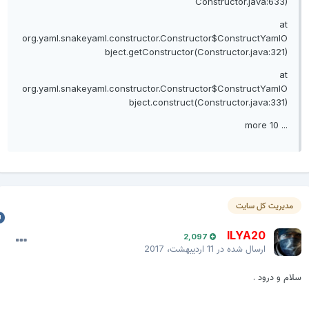
Constructor.java:633)
at
org.yaml.snakeyaml.constructor.Constructor$ConstructYamlO
bject.getConstructor(Constructor.java:321)
at
org.yaml.snakeyaml.constructor.Constructor$ConstructYamlO
bject.construct(Constructor.java:331)
... 10 more
مدیریت کل سایت
ILYA20
2,097
ارسال شده در
11 اردیبهشت، 2017
لام و درود .