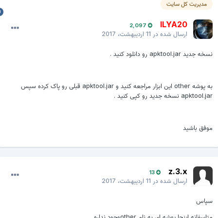
مدیریت کل سایت
ILYA20
2,097
ارسال شده در
11 اردیبهشت، 2017
خه جدید apktool.jar رو دانلود کنید .
به پوشه other این ابزار مراجعه کنید و apktool.jar قبلی رو پاک کرده سپس
apktool.j نسخه جدید رو کپی کنید .
وفق باشید
z.3.x
13
ارسال شده در
11 اردیبهشت، 2017
پاس
تاسفانه اینجا پوشه ای به نام otherوجود نداره