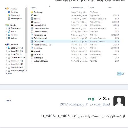
z.3.x
13
ارسال شده در
11 اردیبهشت، 2017
ز دوستان کسی نیست راهنمایی کنه :u_e406::u_e406: