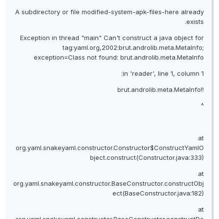
A subdirectory or file modified-system-apk-files-here already
exists.
Exception in thread "main" Can't construct a java object for
tag:yaml.org,2002:brut.androlib.meta.MetaInfo;
exception=Class not found: brut.androlib.meta.MetaInfo
in 'reader', line 1, column 1:
!!brut.androlib.meta.MetaInfo
^
at
org.yaml.snakeyaml.constructor.Constructor$ConstructYamlO
bject.construct(Constructor.java:333)
at
org.yaml.snakeyaml.constructor.BaseConstructor.constructObj
ect(BaseConstructor.java:182)
at