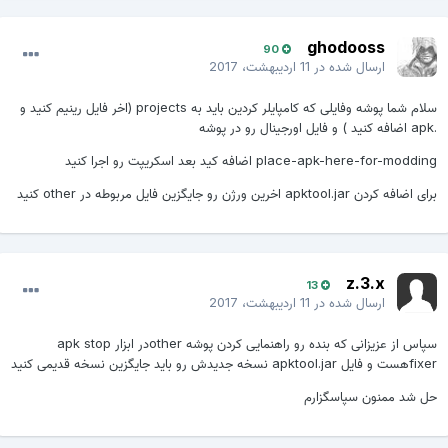
ghodooss
90
ارسال شده در
11 اردیبهشت، 2017
سلام شما پوشه وفایلی که کامپایلر کردین باید به projects (اخر فایل رینیم کنید و
نال رو در پوشه
place-apk-here-for-moddin اضافه کید بعد اسکریپت رو اجرا کنید
ای اضافه کردن apktool.jar اخرین ورژن رو جایگزین فایل مربوطه در other کنید
z.3.x
13
ارسال شده در
11 اردیبهشت، 2017
سپاس از عزیزانی که بنده رو راهنمایی کردن پوشه otherدر ابزار apk stop
هست و فایل apktool.jar نسخه جدیدش رو باید جایگزین نسخه قدیمی کنید
ل شد ممنون سپاسگزارم