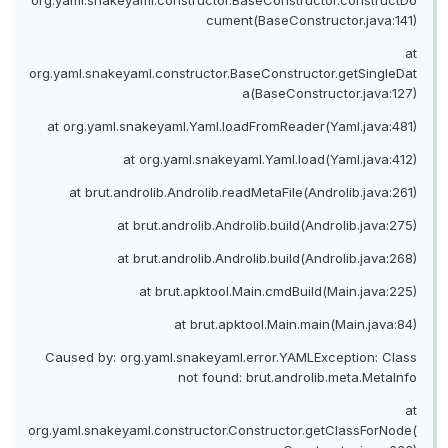
org.yaml.snakeyaml.constructor.BaseConstructor.constructDo
cument(BaseConstructor.java:141)
at
org.yaml.snakeyaml.constructor.BaseConstructor.getSingleDat
a(BaseConstructor.java:127)
at org.yaml.snakeyaml.Yaml.loadFromReader(Yaml.java:481)
at org.yaml.snakeyaml.Yaml.load(Yaml.java:412)
at brut.androlib.Androlib.readMetaFile(Androlib.java:261)
at brut.androlib.Androlib.build(Androlib.java:275)
at brut.androlib.Androlib.build(Androlib.java:268)
at brut.apktool.Main.cmdBuild(Main.java:225)
at brut.apktool.Main.main(Main.java:84)
Caused by: org.yaml.snakeyaml.error.YAMLException: Class
not found: brut.androlib.meta.MetaInfo
at
org.yaml.snakeyaml.constructor.Constructor.getClassForNode(