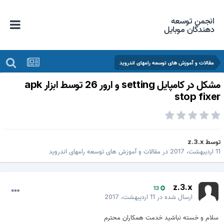
انجمن توسعه
دهندگان موبایل
مقالات و آموزش های توسعه رامهای اندروید
مشکل در کامپایل setting و ارور 26 توسط ابزار apk
stop fixe
وسط
z.3.x
، 2017
در
مقالات و آموزش های توسعه رامهای اندروید
z.3.x
13
ارسال شده در
11 اردیبهشت، 2017
لام و خسته نباشید خدمت همکاران محترم