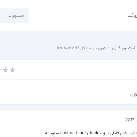
یافت
باحث نرم افزاری
فوری حل مشکل frp % drk s7
اری
 میزنم custom binery lock مینویسه