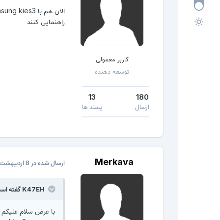
راهنمایی کنند
کاربر معمولی
توسعه دهنده
13
180
ارسال
پسند ها
Merkava
ارسال شده در
8 اردیبهشت، 2017
K47EH گفته است:
با عرض سلام علیکم دوستان وقتی 