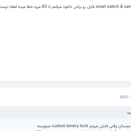
الان هم با smart switch & samsung kies3 فایل رو براش دانلود میکنم تا 80 میره خطا میده لطف
فایلی میزنم custom binery lock مینویسه