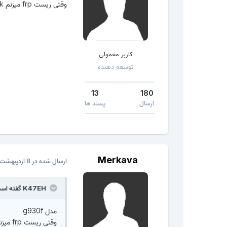
وقتی ریست frp میزنم drk میخواد
کاربر معمولی
توسعه دهنده
13
180
ارسال
پسند ها
Merkava
ارسال شده در
8 اردیبهشت، 2017
K47EH گفته است:
مدل g930f
وقتی ریست frp میزنم drk میخواد