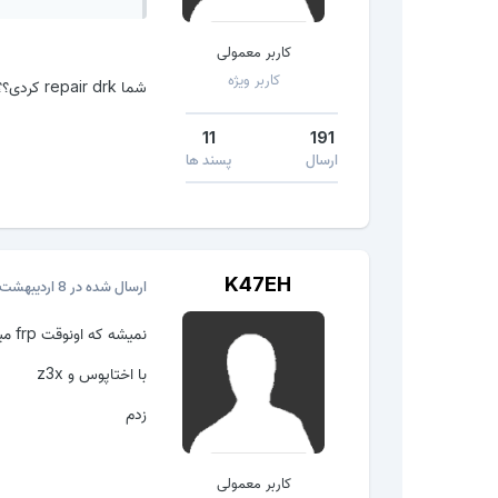
کاربر معمولی
کاربر ویژه
شما repair drk کردی؟؟؟
11
191
ارسال
پسند ها
K47EH
ارسال شده در
8 اردیبهشت، 2017
نمیشه که اونوقت frp میخواد خاموش شه
با اختاپوس و z3x
زدم
کاربر معمولی