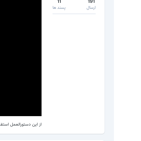
11
191
ارسال
پسند ها
از این دستورالعمل استفاد