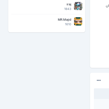
iraj
ا دوستان
1843
MR.Majid
1610