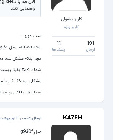
راهنمایی کنند
کاربر معمولی
کاربر ویژه
سلام عزیز...
11
191
اولا اینکه لطفا مدل دقیق
ارسال
پسند ها
دوم اینکه مشکل شما مشکل ف
شما با z3x یکبار ریست frp بزن بعد اقدام به فلش کن...
مشکلی بود ذکر کن تا بیش
ضمنا علت فلش رو هم لطف
K47EH
ارسال شده در
8 اردیبهشت، 2017
مدل g930f