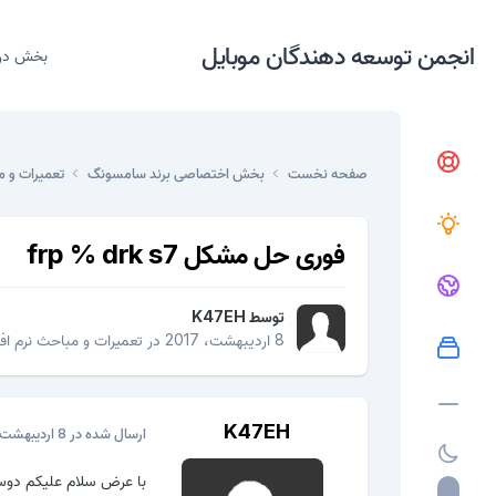
انجمن توسعه دهندگان موبایل
بخش در
صفحه نخست
بخش اختصاصی برند سامسونگ
تعمیرات و م
فوری حل مشکل frp % drk s7
توسط
K47EH
8 اردیبهشت، 2017
در
تعمیرات و مباحث نرم افز
K47EH
ارسال شده در
8 اردیبهشت، 2017
با عرض سلام علیکم دوستان وقتی فایلی