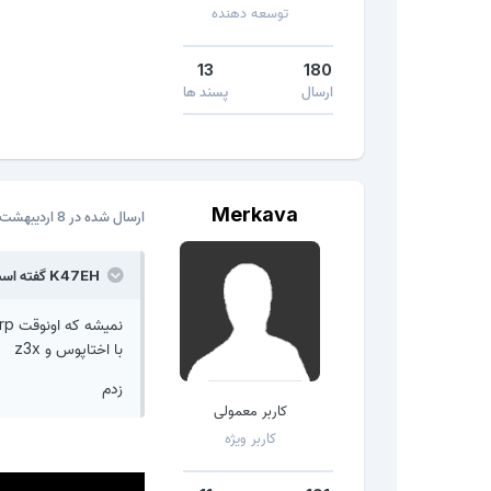
توسعه دهنده
13
180
ارسال
پسند ها
Merkava
ارسال شده در
8 اردیبهشت، 2017
K47EH گفته است:
نمیشه که اونوقت frp میخواد خاموش شه
با اختاپوس و z3x
زدم
کاربر معمولی
کاربر ویژه