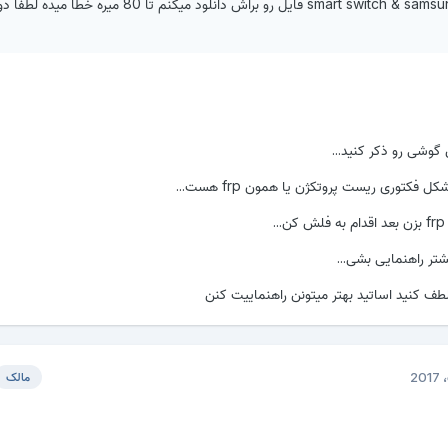
الان هم با smart switch & samsung kies3 فایل رو براش دانلود میکنم تا 80 میره 
 گوشی رو ذکر کنید...
کتوری ریست پروتکژن یا همون frp هست...
تر راهنمایی بشی...
 کنید اساتید بهتر میتونن راهنماییت کنن
مالک