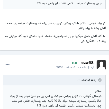
چون ریستارت میشد ...کسی نقشه ای راهی داره ؟؟؟
اگر بیلد گوشی 159 یا بالاتره روتش کردی بخاطر روته که ریستارت میشه باید مجدد
فلش بشه با بیلد بالاتر
اما اگه فلش کامل میگیره و باز همونجوریه احتمالا هارد مشکل داره اگه میتونی به
بیلد 125 دانگرید کن
eza68
15
ارسال شده در
4 اسفند، 2016
iraj گفته است:
سلام
دوستان گوشی g630رو روشن سوکت یو اس بی رو تمیز کردم بعد از روت
حالا یکسره ریستارت میشه میاد بالا 10 ثانیه بعد ریستارت فلش هم نشد
چون ریستارت میشد ...کسی نقشه ای راهی داره ؟؟؟