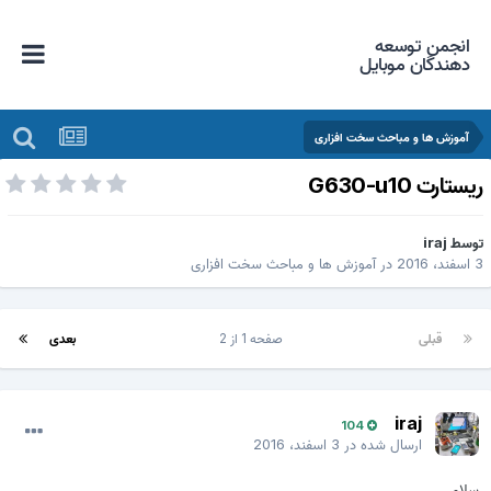
انجمن توسعه
دهندگان موبایل
آموزش ها و مباحث سخت افزاری
یستارت G630-u10
وسط
iraj
فند، 2016
در
آموزش ها و مباحث سخت افزاری
قبلی
صفحه 1 از 2
بعدی
iraj
104
ارسال شده در
3 اسفند، 2016
سلام