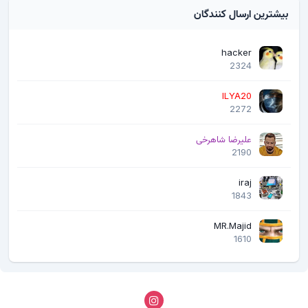
بیشترین ارسال کنندگان
hacker
2324
ILYA20
2272
علیرضا شاهرخی
2190
iraj
1843
MR.Majid
1610