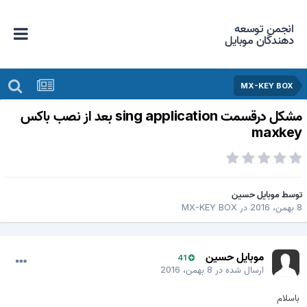
انجمن توسعه
دهندگان موبایل
MX-KEY BOX
مشکل درقسمت sing application بعد از نصب باکس
maxke
وسط
موبایل حسین
همن، 2016
در
MX-KEY BOX
موبایل حسین
41
ارسال شده در
8 بهمن، 2016
باسلام