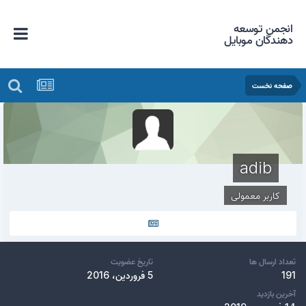
انجمن توسعه
دهندگان موبایل
صفحه نخست
adib
کاربر معمولی
تعداد ارسال ها
تاریخ عضویت
191
5 فروردین، 2016
آخرین بازدید