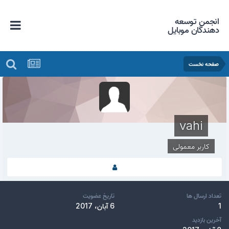
انجمن توسعه
دهندگان موبایل
صفحه نخست
vahi
کاربر معمولی
تعداد ارسال ها
تاریخ عضویت
1
6 آبان، 2017
آخرین بازدید