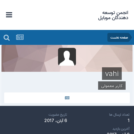
انجمن توسعه
دهندگان موبایل
صفحه نخست
vahi
کاربر معمولی
تعداد ارسال ها
تاریخ عضویت
1
6 آبان، 2017
آخرین بازدید