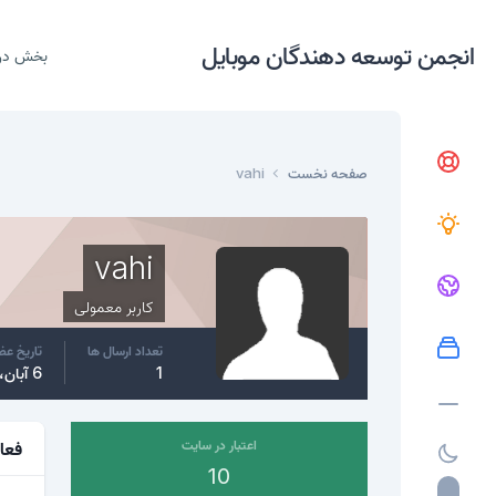
انجمن توسعه دهندگان موبایل
بخش در
صفحه نخست
vahi
vahi
کاربر معمولی
تعداد ارسال ها
تاریخ ع
1
6 آبان، 2017
اعتبار در سایت
فعا
10