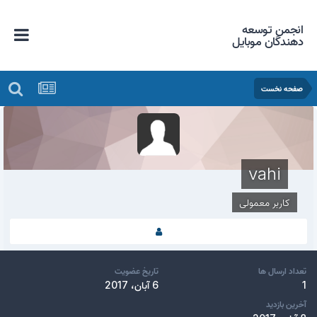
انجمن توسعه
دهندگان موبایل
صفحه نخست
vahi
کاربر معمولی
تعداد ارسال ها
تاریخ عضویت
1
6 آبان، 2017
آخرین بازدید