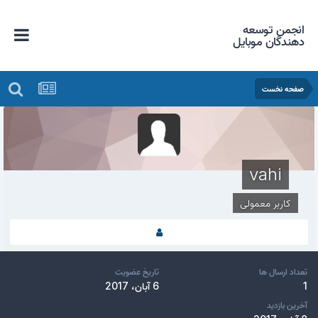
انجمن توسعه
دهندگان موبایل
صفحه نخست
vahi
کاربر معمولی
تعداد ارسال ها
تاریخ عضویت
1
6 آبان، 2017
آخرین بازدید