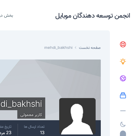
انجمن توسعه دهندگان موبایل
بخش در
صفحه نخست
mehdi_bakhshi
di_bakhshi
کاربر معمولی
تعداد ارسال ها
تاریخ ع
13
23 مرداد، 2017