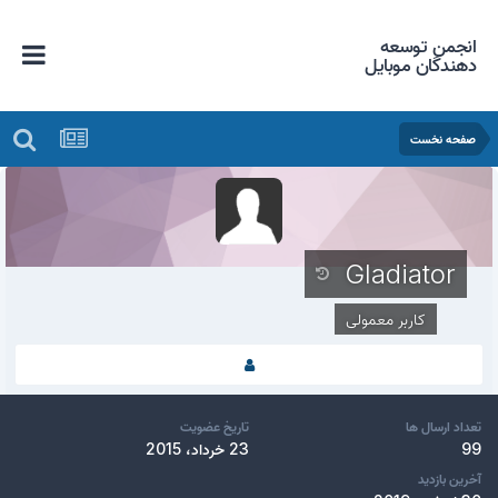
انجمن توسعه
دهندگان موبایل
صفحه نخست
Gladiator
کاربر معمولی
تعداد ارسال ها
تاریخ عضویت
99
23 خرداد، 2015
آخرین بازدید