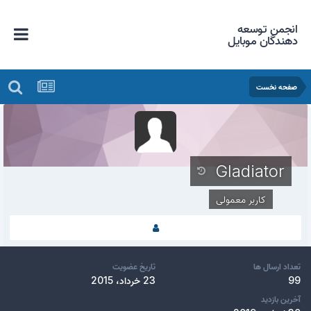
انجمن توسعه
دهندگان موبایل
صفحه نخست
Gladiator
کاربر معمولی
تعداد ارسال ها
تاریخ عضویت
99
23 خرداد، 2015
آخرین بازدید