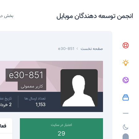
انجمن توسعه دهندگان موبایل
بخش در
صفحه نخست
e30-851
e30-851
کاربر معمولی
تعداد ارسال ها
تاریخ ع
1,153
2 خرداد، 2015
اعتبار در سایت
فعا
29